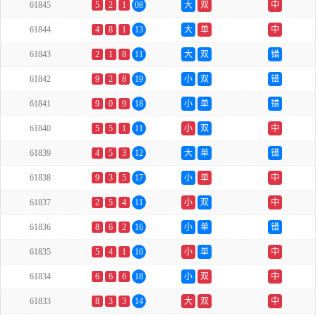
61845
5
2
1
08
大
双
中
61844
4
8
1
13
大
单
中
61843
2
1
8
11
大
双
错
61842
9
2
8
19
小
双
错
61841
9
0
9
18
小
单
错
61840
5
5
1
11
小
双
中
61839
4
5
3
12
大
单
错
61838
9
3
5
17
小
单
中
61837
2
5
4
11
小
双
中
61836
8
6
2
16
小
单
错
61835
5
4
1
10
小
单
中
61834
6
6
6
18
小
双
中
61833
8
3
3
14
大
双
中