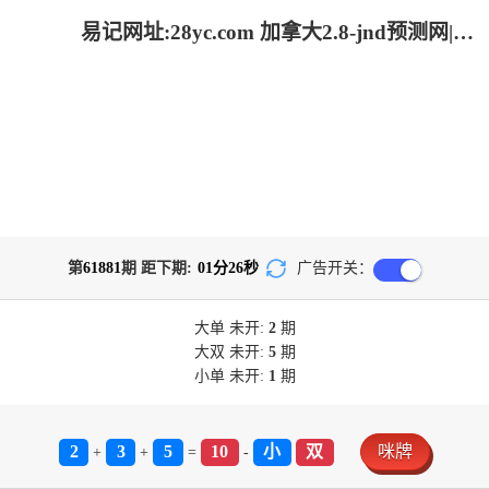
易记网址:28yc.com 加拿大2.8-jnd预测网|PC2.8预测走势|加拿大2.8预测在线预测pc_专注研究加拿大预测!
第
61881
期 距下期:
01
分
26
秒
广告开关：
大单
未开:
2
期
大双
未开:
5
期
小单
未开:
1
期
2
3
5
10
小
双
咪牌
+
+
=
-