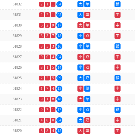
61832
2
1
1
04
大
单
错
61831
2
2
1
05
大
单
中
61830
6
2
9
17
大
单
中
61829
8
3
7
18
小
双
中
61828
8
5
3
16
小
单
错
61827
0
0
4
04
小
双
中
61826
8
1
5
14
小
双
中
61825
2
2
5
09
大
双
错
61824
1
7
4
12
小
单
中
61823
9
1
8
18
大
单
中
61822
9
7
1
17
小
双
错
61821
4
0
0
04
大
双
中
61820
3
8
4
15
大
单
中