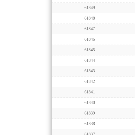
61849
61848
61847
61846
61845
61844
61843
61842
61841
61840
61839
61838
61837