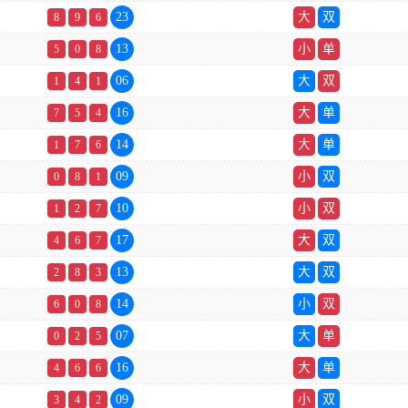
23
大
双
8
9
6
13
小
单
5
0
8
06
大
双
1
4
1
16
大
单
7
5
4
14
大
单
1
7
6
09
小
双
0
8
1
10
小
双
1
2
7
17
大
双
4
6
7
13
大
双
2
8
3
14
小
双
6
0
8
07
大
单
0
2
5
16
大
单
4
6
6
09
小
双
3
4
2