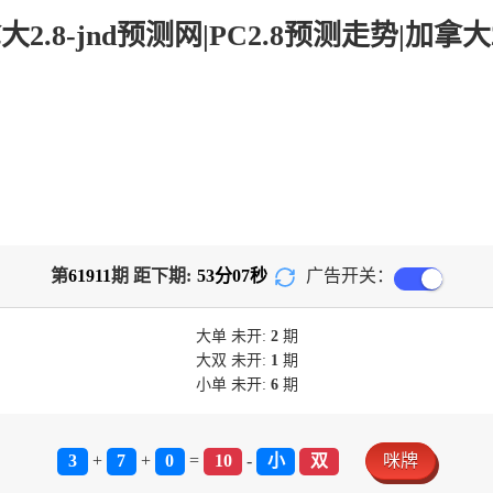
第
61911
期 距下期:
53
分
07
秒
广告开关：
大单
未开:
2
期
大双
未开:
1
期
小单
未开:
6
期
3
+
7
+
0
=
10
-
小
双
咪牌