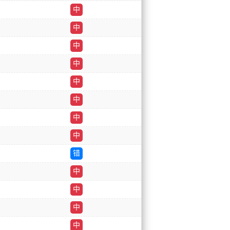
中
中
中
中
中
中
中
中
错
中
中
中
中