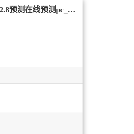
易记网址:28yc.com 加拿大2.8-jnd预测网|PC2.8预测走势|加拿大2.8预测在线预测pc_专注研究加拿大预测!