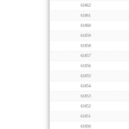
61862
61861
61860
61859
61858
61857
61856
61855
61854
61853
61852
61851
61850