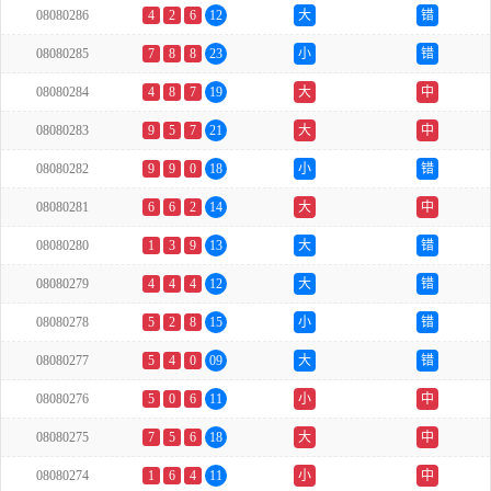
08080286
4
2
6
12
大
错
08080285
7
8
8
23
小
错
08080284
4
8
7
19
大
中
08080283
9
5
7
21
大
中
08080282
9
9
0
18
小
错
08080281
6
6
2
14
大
中
08080280
1
3
9
13
大
错
08080279
4
4
4
12
大
错
08080278
5
2
8
15
小
错
08080277
5
4
0
09
大
错
08080276
5
0
6
11
小
中
08080275
7
5
6
18
大
中
08080274
1
6
4
11
小
中