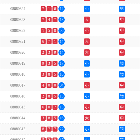
08080324
7
1
6
14
小
错
08080323
7
4
7
18
大
中
08080322
1
5
0
06
小
中
08080321
6
7
1
14
大
中
08080320
2
3
9
14
大
中
08080319
9
3
5
17
小
错
08080318
3
8
5
16
小
错
08080317
4
0
0
04
小
中
08080316
2
8
5
15
小
错
08080315
6
0
7
13
小
中
08080314
3
8
5
16
大
中
08080313
8
7
7
22
小
错