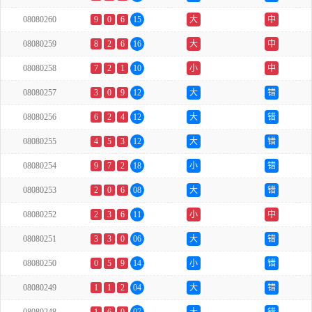
08080260
9
0
6
15
大
中
08080259
8
2
6
16
大
中
08080258
7
2
1
10
小
中
08080257
3
0
9
12
大
错
08080256
6
2
4
12
大
错
08080255
4
5
3
12
大
错
08080254
9
7
2
18
小
错
08080253
2
0
6
08
大
错
08080252
2
3
6
11
小
中
08080251
3
3
0
06
大
错
08080250
0
5
9
14
小
错
08080249
1
1
2
04
大
错