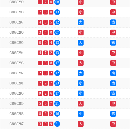
08080299
1
7
0
08
小
中
08080298
7
6
0
13
小
中
08080297
4
3
5
12
大
错
08080296
3
4
0
07
小
中
08080295
0
9
4
13
大
错
08080294
4
7
2
13
小
中
08080293
1
8
8
17
大
中
08080292
2
8
2
12
大
错
08080291
7
9
7
23
小
错
08080290
9
2
6
17
小
错
08080289
5
9
7
21
大
中
08080288
8
6
2
16
小
错
08080287
3
9
9
21
大
中