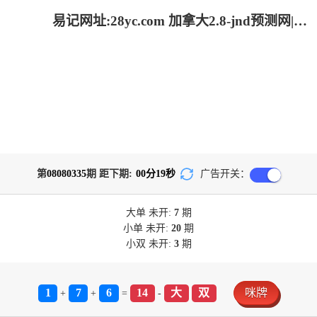
易记网址:28yc.com 加拿大2.8-jnd预测网|PC2.8预测走势|加拿大2.8预测在线预测pc_专注研究加拿大预测!
第
08080335
期 距下期:
00
分
19
秒
广告开关：
大单
未开:
7
期
小单
未开:
20
期
小双
未开:
3
期
1
7
6
14
大
双
咪牌
+
+
=
-