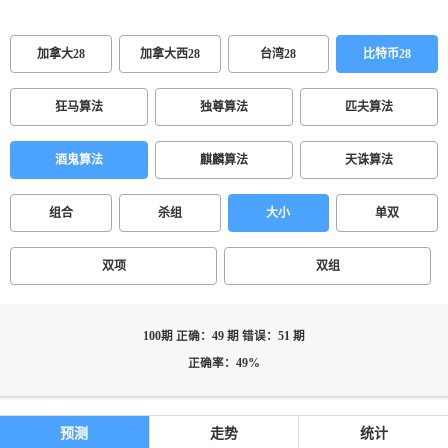
加拿大28
加拿大西28
台湾28
比特币28
狂马算法
独尊算法
匹夫算法
酒鬼算法
麒麟算法
天诛算法
组合
杀组
大小
单双
双项
双组
100期 正确：49 期 错误：51 期
正确率：49%
预测
走势
统计