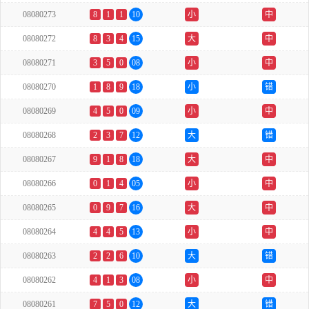
08080273
8
1
1
10
小
中
08080272
8
3
4
15
大
中
08080271
3
5
0
08
小
中
08080270
1
8
9
18
小
错
08080269
4
5
0
09
小
中
08080268
2
3
7
12
大
错
08080267
9
1
8
18
大
中
08080266
0
1
4
05
小
中
08080265
0
9
7
16
大
中
08080264
4
4
5
13
小
中
08080263
2
2
6
10
大
错
08080262
4
1
3
08
小
中
08080261
7
5
0
12
大
错