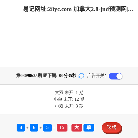
易记网址:28yc.com 加拿大2.8-jnd预测网|PC2.8预测走势|加拿大2.8预测在线预测pc_专注研究加拿大预测!
第
08090635
期 距下期:
00
分
35
秒
广告开关：
大双
未开:
1
期
小单
未开:
12
期
小双
未开:
3
期
4
6
5
15
大
单
咪牌
+
+
=
-