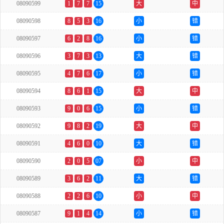
08090599
1
7
7
15
大
中
08090598
8
5
3
16
小
错
08090597
6
2
8
16
小
错
08090596
3
7
3
13
大
错
08090595
4
7
6
17
小
错
08090594
8
6
1
15
大
中
08090593
9
0
6
15
小
错
08090592
9
8
2
19
大
中
08090591
4
6
0
10
大
错
08090590
2
0
5
07
小
中
08090589
3
6
2
11
大
错
08090588
2
2
6
10
小
中
08090587
9
1
4
14
小
错