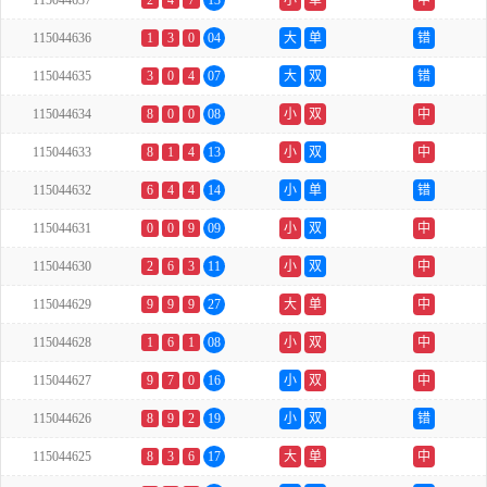
115044637
2
4
7
13
小
单
中
115044636
1
3
0
04
大
单
错
115044635
3
0
4
07
大
双
错
115044634
8
0
0
08
小
双
中
115044633
8
1
4
13
小
双
中
115044632
6
4
4
14
小
单
错
115044631
0
0
9
09
小
双
中
115044630
2
6
3
11
小
双
中
115044629
9
9
9
27
大
单
中
115044628
1
6
1
08
小
双
中
115044627
9
7
0
16
小
双
中
115044626
8
9
2
19
小
双
错
115044625
8
3
6
17
大
单
中