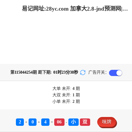
易记网址:28yc.com 加拿大2.8-jnd预测网|PC2.8预测走势|加拿大2.8预测在线预测pc_专注研究加拿大预测!
第
115044254
期 距下期:
01
时
23
分
38
秒
广告开关：
大单
未开:
4
期
大双
未开:
1
期
小单
未开:
2
期
2
0
4
06
小
双
咪牌
+
+
=
-