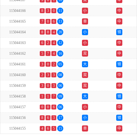
115044167
9
8
1
18
双
中
115044166
8
3
0
11
小
中
115044165
7
0
6
13
单
中
115044164
8
8
4
20
小
错
115044163
6
2
4
12
小
中
115044162
5
7
4
16
双
中
115044161
3
0
2
05
大
错
115044160
2
3
3
08
双
中
115044159
3
0
3
06
双
中
115044158
1
1
7
09
大
错
115044157
0
0
6
06
小
中
115044156
8
6
3
17
小
错
115044155
4
6
5
15
单
中