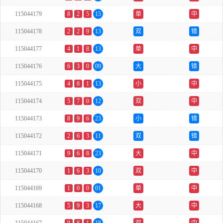
115044179
8
2
5
15
单
中
115044178
2
2
9
13
双
错
115044177
4
1
8
13
单
中
115044176
6
3
0
09
大
错
115044175
4
8
1
13
小
中
115044174
5
7
0
12
双
中
115044173
8
9
6
23
小
错
115044172
2
6
3
11
双
错
115044171
9
6
8
23
大
中
115044170
1
6
3
10
双
中
115044169
1
0
0
01
单
中
115044168
5
9
3
17
大
中