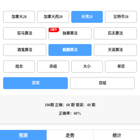
加拿大28
加拿大西28
台湾28
比特币28
狂马算法
独尊算法
匹夫算法
酒鬼算法
麒麟算法
天诛算法
组合
杀组
大小
单双
双项
双组
100期 正确：60 期 错误：40 期
正确率：60%
预测
走势
统计