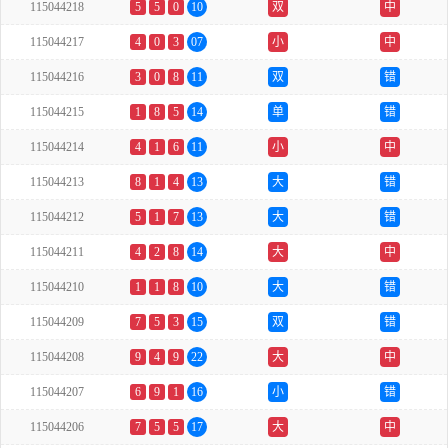
115044218
5
5
0
10
双
中
115044217
4
0
3
07
小
中
115044216
3
0
8
11
双
错
115044215
1
8
5
14
单
错
115044214
4
1
6
11
小
中
115044213
8
1
4
13
大
错
115044212
5
1
7
13
大
错
115044211
4
2
8
14
大
中
115044210
1
1
8
10
大
错
115044209
7
5
3
15
双
错
115044208
9
4
9
22
大
中
115044207
6
9
1
16
小
错
115044206
7
5
5
17
大
中