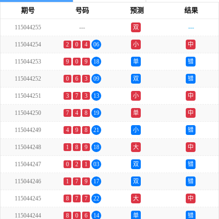
期号
号码
预测
结果
115044255
---
双
---
115044254
2
0
4
06
小
中
115044253
9
0
9
18
单
错
115044252
0
6
3
09
双
错
115044251
3
7
3
13
小
中
115044250
7
4
8
19
单
中
115044249
4
9
8
21
小
错
115044248
1
8
9
18
大
中
115044247
0
2
1
03
双
错
115044246
1
7
9
17
双
错
115044245
8
7
7
22
大
中
115044244
8
0
6
14
单
错