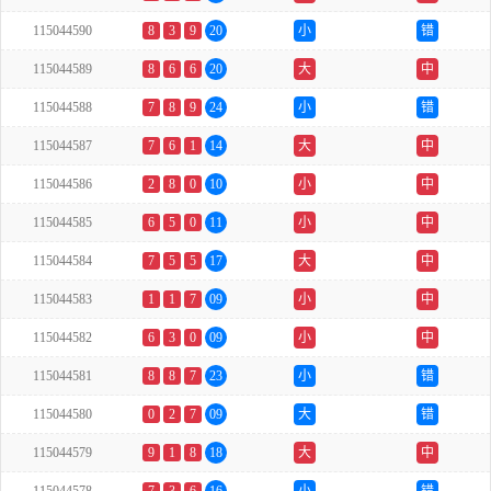
115044590
8
3
9
20
小
错
115044589
8
6
6
20
大
中
115044588
7
8
9
24
小
错
115044587
7
6
1
14
大
中
115044586
2
8
0
10
小
中
115044585
6
5
0
11
小
中
115044584
7
5
5
17
大
中
115044583
1
1
7
09
小
中
115044582
6
3
0
09
小
中
115044581
8
8
7
23
小
错
115044580
0
2
7
09
大
错
115044579
9
1
8
18
大
中