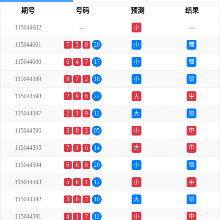
期号
号码
预测
结果
115044602
---
小
---
双
115044601
7
5
8
20
小
错
115044600
6
4
7
17
小
错
115044599
9
7
2
18
小
错
115044598
7
9
6
22
大
中
115044597
2
1
9
12
大
错
115044596
3
0
2
05
小
中
115044595
7
1
6
14
大
中
115044594
6
6
8
20
小
错
115044593
5
6
1
12
小
中
115044592
3
0
7
10
大
错
115044591
4
1
7
12
小
中