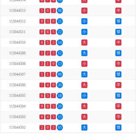
115044514
8
7
4
19
大
中
115044513
5
0
3
08
小
中
115044512
9
3
9
21
小
错
115044511
9
8
5
22
小
错
115044510
6
5
3
14
大
中
115044509
5
2
5
12
大
错
115044508
3
1
9
13
小
中
115044507
1
1
7
09
大
错
115044506
7
4
9
20
大
中
115044505
6
5
7
18
小
错
115044504
9
8
3
20
大
中
115044503
8
4
3
15
大
中
115044502
2
0
3
05
大
错