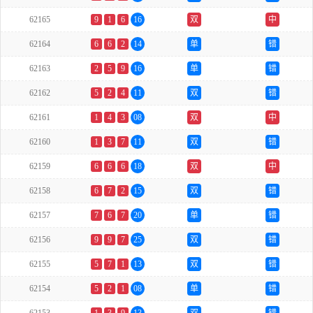
62165
9
1
6
16
双
中
62164
6
6
2
14
单
错
62163
2
5
9
16
单
错
62162
5
2
4
11
双
错
62161
1
4
3
08
双
中
62160
1
3
7
11
双
错
62159
6
6
6
18
双
中
62158
6
7
2
15
双
错
62157
7
6
7
20
单
错
62156
9
9
7
25
双
错
62155
5
7
1
13
双
错
62154
5
2
1
08
单
错