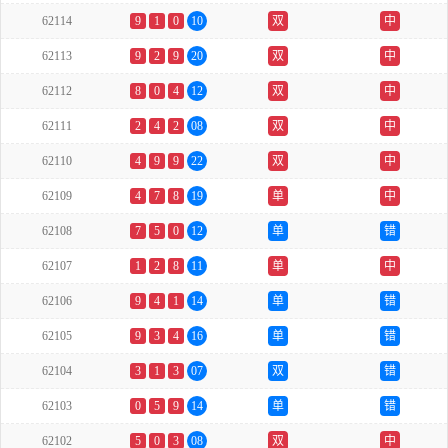
62114
9
1
0
10
双
中
62113
9
2
9
20
双
中
62112
8
0
4
12
双
中
62111
2
4
2
08
双
中
62110
4
9
9
22
双
中
62109
4
7
8
19
单
中
62108
7
5
0
12
单
错
62107
1
2
8
11
单
中
62106
9
4
1
14
单
错
62105
9
3
4
16
单
错
62104
3
1
3
07
双
错
62103
0
5
9
14
单
错
62102
5
0
3
08
双
中