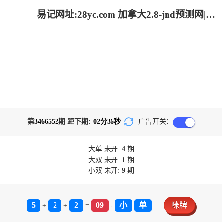
易记网址:28yc.com 加拿大2.8-jnd预测网|PC2.8预测走势|加拿大2.8预测在线预测pc_专注研究加拿大预测!
第
3466552
期 距下期:
02
分
36
秒
广告开关：
大单
未开:
4
期
大双
未开:
1
期
小双
未开:
9
期
5
2
2
09
小
单
咪牌
+
+
=
-