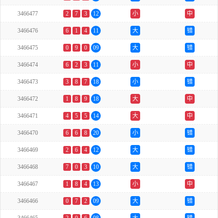
3466477
2
7
3
12
小
中
3466476
6
1
4
11
大
错
3466475
0
9
0
09
大
错
3466474
6
2
3
11
小
中
3466473
3
8
7
18
小
错
3466472
1
8
9
18
大
中
3466471
4
5
5
14
大
中
3466470
6
6
8
20
小
错
3466469
2
6
4
12
大
错
3466468
7
0
3
10
大
错
3466467
1
8
4
13
小
中
3466466
0
7
2
09
大
错