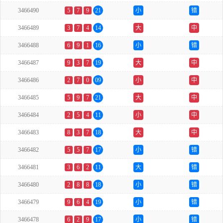
3466490
5
7
9
21
小
错
3466489
3
7
4
14
大
中
3466488
6
9
1
16
小
错
3466487
9
3
7
19
大
中
3466486
2
7
0
09
小
中
3466485
5
9
7
21
大
中
3466484
2
5
4
11
小
中
3466483
8
3
7
18
大
中
3466482
5
5
7
17
小
错
3466481
3
6
2
11
大
错
3466480
2
8
8
18
小
错
3466479
9
6
4
19
小
错
3466478
6
2
9
17
小
错