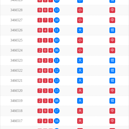
3466529
6
2
7
15
小
错
3466528
9
0
4
13
小
中
3466527
1
7
2
10
小
中
3466526
0
4
7
11
大
错
3466525
1
1
1
03
小
中
3466524
2
0
4
06
小
中
3466523
6
3
2
11
大
错
3466522
4
0
8
12
大
错
3466521
8
1
4
13
大
错
3466520
7
5
3
15
大
中
3466519
2
5
1
08
大
错
3466518
3
9
5
17
大
中
3466517
7
4
5
16
大
中