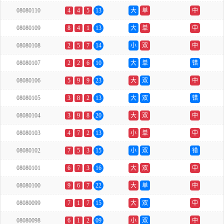
08080110
4
4
5
13
大
单
中
08080109
8
4
1
13
大
单
中
08080108
2
5
7
14
小
双
中
08080107
2
2
6
10
大
单
错
08080106
5
9
9
23
大
双
中
08080105
3
8
2
13
大
双
错
08080104
3
9
8
20
大
双
中
08080103
4
7
2
13
小
单
中
08080102
7
5
3
15
小
双
错
08080101
6
7
3
16
大
双
中
08080100
9
6
7
22
大
单
中
08080099
7
1
7
15
大
双
中
08080098
6
1
2
09
小
双
中