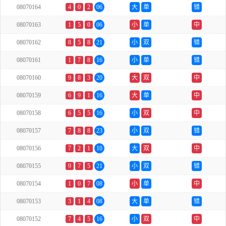
08070164
4
0
2
06
大
单
错
08070163
1
5
0
06
小
单
中
08070162
8
5
8
21
小
双
错
08070161
1
7
8
16
小
单
错
08070160
9
8
3
20
大
双
中
08070159
6
9
1
16
大
单
中
08070158
6
5
5
16
小
双
中
08070157
7
8
8
23
小
双
错
08070156
7
2
1
10
大
双
中
08070155
9
7
5
21
小
双
错
08070154
1
0
7
08
小
单
中
08070153
3
1
4
08
大
单
错
08070152
7
4
5
16
小
双
中