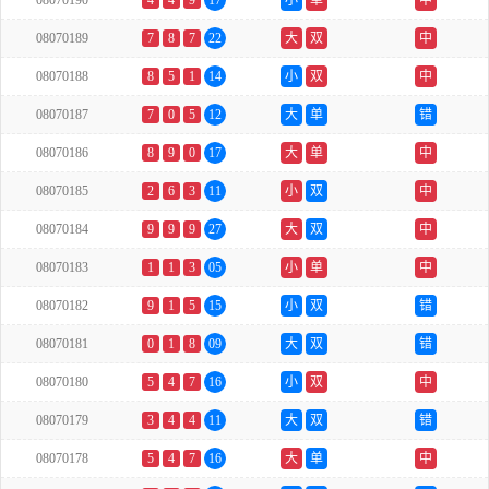
08070190
4
4
9
17
小
单
中
08070189
7
8
7
22
大
双
中
08070188
8
5
1
14
小
双
中
08070187
7
0
5
12
大
单
错
08070186
8
9
0
17
大
单
中
08070185
2
6
3
11
小
双
中
08070184
9
9
9
27
大
双
中
08070183
1
1
3
05
小
单
中
08070182
9
1
5
15
小
双
错
08070181
0
1
8
09
大
双
错
08070180
5
4
7
16
小
双
中
08070179
3
4
4
11
大
双
错
08070178
5
4
7
16
大
单
中