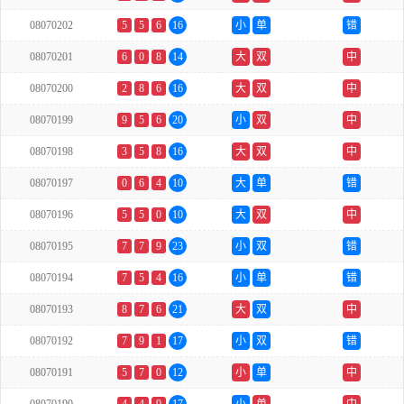
08070202
5
5
6
16
小
单
错
08070201
6
0
8
14
大
双
中
08070200
2
8
6
16
大
双
中
08070199
9
5
6
20
小
双
中
08070198
3
5
8
16
大
双
中
08070197
0
6
4
10
大
单
错
08070196
5
5
0
10
大
双
中
08070195
7
7
9
23
小
双
错
08070194
7
5
4
16
小
单
错
08070193
8
7
6
21
大
双
中
08070192
7
9
1
17
小
双
错
08070191
5
7
0
12
小
单
中