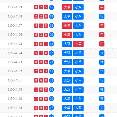
115044179
8
2
5
15
大单
小双
中
115044178
2
2
9
13
大单
小双
错
115044177
4
1
8
13
小单
大双
中
115044176
6
3
0
09
小单
大双
中
115044175
4
8
1
13
大双
小单
中
115044174
5
7
0
12
大双
小单
错
115044173
8
9
6
23
大双
小单
错
115044172
2
6
3
11
大单
小双
错
115044171
9
6
8
23
大双
小单
错
115044170
1
6
3
10
大双
小单
错
115044169
1
0
0
01
大单
小双
错
115044168
5
9
3
17
小单
大双
错