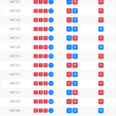
3467221
9
1
7
17
小
单
中
3467220
9
3
5
17
大
双
中
3467219
6
1
0
07
小
双
中
3467218
2
2
7
11
大
双
错
3467217
7
0
3
10
大
双
中
3467216
1
7
6
14
小
单
错
3467215
2
0
3
05
小
双
中
3467214
1
1
9
11
小
单
中
3467213
7
0
7
14
大
单
中
3467212
8
7
0
15
大
双
中
3467211
1
4
8
13
大
单
中
3467210
4
4
1
09
小
单
中
3467209
0
7
5
12
大
单
错