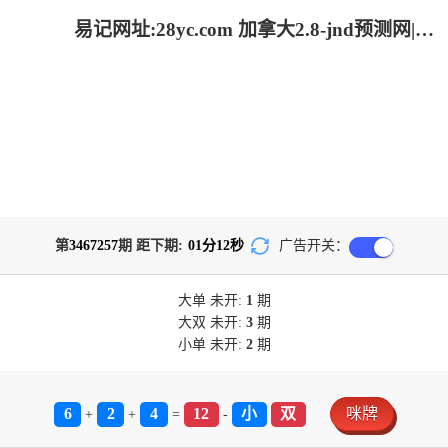
易记网址:28yc.com 加拿大2.8-jnd预测网|PC2.8预测走势|加拿大2.8预测在线预测pc_专注研究加拿大预测!
第
3467257
期 距下期:
01
分
12
秒
广告开关：
大单
未开:
1
期
大双
未开:
3
期
小单
未开:
2
期
6
2
4
12
小
双
咪牌
+
+
=
-